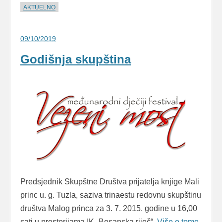
AKTUELNO
09/10/2019
Godišnja skupština
Predsjednik Skupštne Društva prijatelja knjige Mali
princ u. g. Tuzla, saziva trinaestu redovnu skupštinu
društva Malog princa za 3. 7. 2015. godine u 16,00
sati u prostorijama IK „Bosanska riječ“,
Više o tome