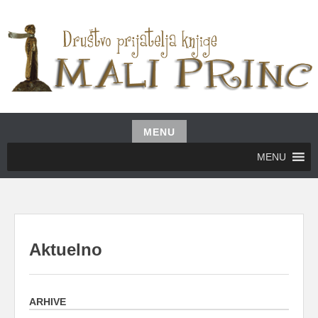
Skip
to
content
UDRUŽENJE GRAĐANA MALI PRINC
MALI PRINC
MENU
Skip
MENU
to
content
Aktuelno
ARHIVE