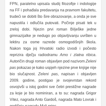
FPN, paralelno upisala studij filozofije i indologije
na FF i pohađala predavanja na pravnom fakultetu,
trudeći se dobiti što šire obrazovanje, a onda je sve
napustila i odlučila putovati. Počinje pisati tek u
zreloj dobi. Njezin prvi roman Bilješke jedne
gimnazijalke je nedugo po objavljivanju uvršten u
lektiru za osme razrede osmogodišnjih škola.
Nakon toga joj Hrvatski radio izvodi i počesto
reprizira dječju radiodramu
Arno
i zlatna ribica
.
Autoričin drugi roman objavljen pod nazivom
Zeleni
pas
pokazao je kako uspjeh njezine prve knjige nije
bio slučajnost.
Zeleni pas
, napisan i objavljen
2009. godine, postigao je svojevrstan rekord
osvojivši u istoj godini sve četiri prestižne nagrade
za koje je bio nominiran, a to su: nagrada Grigor
Vitez, nagrada Anto Gardoš, nagrada Mato Lovrak i
godišnju nagradu Mali princ.