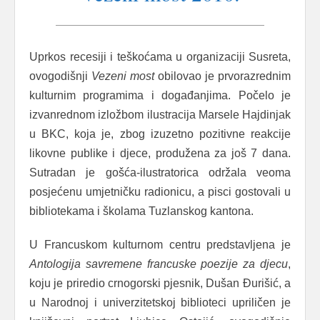
Uprkos recesiji i teškoćama u organizaciji Susreta,
ovogodišnji
Vezeni
most
obilovao je prvorazrednim
kulturnim programima i događanjima. Počelo je
izvanrednom izložbom ilustracija Marsele Hajdinjak
u BKC, koja je, zbog izuzetno pozitivne reakcije
likovne publike i djece, produžena za još 7 dana.
Sutradan je gošća-ilustratorica održala veoma
posjećenu umjetničku radionicu, a pisci gostovali u
bibliotekama i školama Tuzlanskog kantona.
U Francuskom kulturnom centru predstavljena je
Antologija
savremene
francuske
poezije
za
djecu
,
koju je priredio crnogorski pjesnik, Dušan Đurišić, a
u Narodnoj i univerzitetskoj biblioteci upriličen je