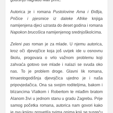
Autorica je i romana
Pustolovine Arna i Điđija,
Pričice i pjesmice iz daleke Afrike
knjiga
namijenjena djeci uzrasta do deset godina i romana
Napokon brucošica
namijenjenog srednjoškolcima.
Zeleni pas
roman je za mlade. U njemu autorica,
kroz oči djevojčice koja još uvijek ide u osnovnu
školu, progovara o vrlo važnom problemu koji
zahvaća gotovo sve mlade i nalazi se svuda oko
nas. To je problem droge. Glavni lik romana,
trinaestogodišnja djevojčica ujedno je i naša
pripovjedačica. Ona sa svojim roditeljima, bakom i
blizancima Vlatkom i Robertom te mlađim bratom
Alanom živi u jednom stanu u gradu Zagrebu. Prije
samog početka romana, autorica nam govori kako
je ovu knjigu posvetila svima onima koji se susreću