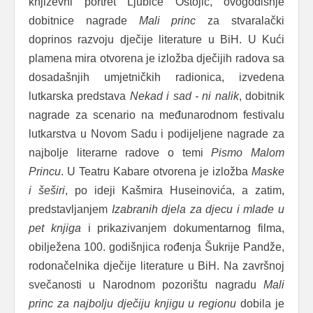
književni portret Ljubice Ostojić, ovogodišnje
dobitnice nagrade
Mali
princ
za stvaralački
doprinos razvoju dječije literature u BiH. U Kući
plamena mira otvorena je izložba dječijih radova sa
dosadašnjih umjetničkih radionica, izvedena
lutkarska predstava
Nekad
i
sad
-
ni
nalik
, dobitnik
nagrade za scenario na međunarodnom festivalu
lutkarstva u Novom Sadu i podijeljene nagrade za
najbolje literarne radove o temi
Pismo
Malom
Princu
. U Teatru Kabare otvorena je izložba
Maske
i
šeširi
, po ideji Kašmira Huseinovića, a zatim,
predstavljanjem
Izabranih
djela
za
djecu
i
mlade
u
pet
knjiga
i prikazivanjem dokumentarnog filma,
obilježena 100. godišnjica rođenja Šukrije Pandže,
rodonačelnika dječije literature u BiH. Na završnoj
svečanosti u Narodnom pozorištu nagradu
Mali
princ
za
najbolju
dječiju
knjigu
u
regionu
dobila je