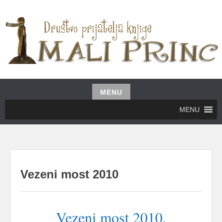
Skip
to
content
UDRUŽENJE GRAĐANA MALI PRINC
MALI PRINC
MENU
Skip
MENU
to
content
Vezeni most 2010
Vezeni most 2010.