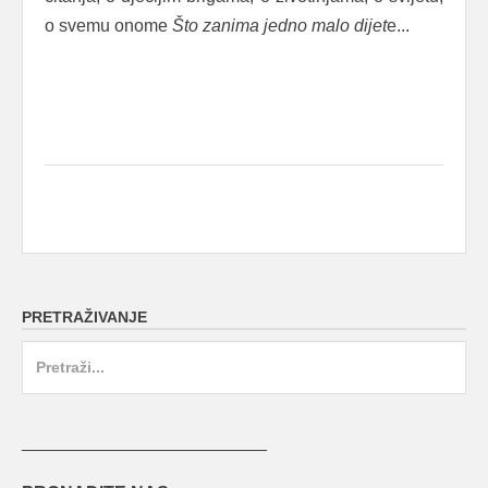
o svemu onome
Što zanima jedno malo dijet
e...
PRETRAŽIVANJE
Search
for:
_________________________