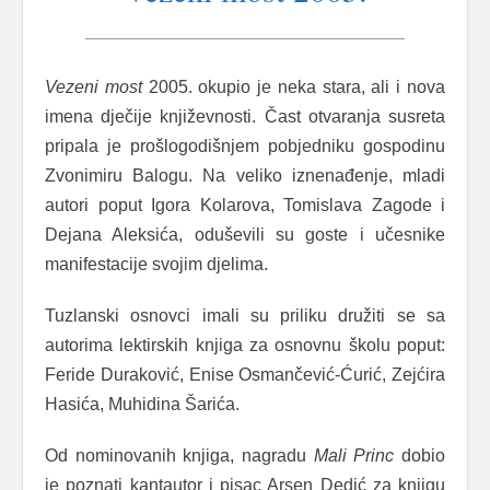
Vezeni
most
2005. okupio je neka stara, ali i nova
imena dječije književnosti. Čast otvaranja susreta
pripala je prošlogodišnjem pobjedniku gospodinu
Zvonimiru Balogu. Na veliko iznenađenje, mladi
autori poput Igora Kolarova, Tomislava Zagode i
Dejana Aleksića, oduševili su goste i učesnike
manifestacije svojim djelima.
Tuzlanski osnovci imali su priliku družiti se sa
autorima lektirskih knjiga za osnovnu školu poput:
Feride Duraković, Enise Osmančević-Ćurić, Zejćira
Hasića, Muhidina Šarića.
Od nominovanih knjiga, nagradu
Mali Princ
dobio
je poznati kantautor i pisac Arsen Dedić za knjigu