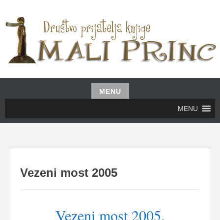
Skip
to
content
UDRUŽENJE GRAĐANA MALI PRINC
MALI PRINC
MENU
Skip
MENU
to
content
Vezeni most 2005
Vezeni most 2005.