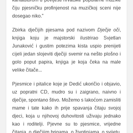
čiju pjesničku profinjenost na muzičkoj sceni nije
dosegao niko.”
Zbirka dječijih pjesama pod nazivom
Dječje oči
,
knjiga koju je majstorski ilustrirao Svjetlan
Junaković i gustim potezima kista uspio prenijeti
cijeli jedan slojeviti dječiji svemir na nešto plošno i
golo poput papira, knjiga je koja čeka na male
velike čitače...
Pjesmice i pitalice koje je Dedić ukoričio i objavio,
uz popratni CD, mudro su i zaigrano, naivno i
dječije, spontano štivo. Možemo s lakoćom zamisliti
mame i tate kako ih prije spavanja čitaju svojoj
djeci, koja u njihovoj duhovitosti uživaju jednako
kao i roditelji. Pjevne su to pjesmice, vrijedne
čitanja, o dječijim brigama, o životinjama, o svijetu,