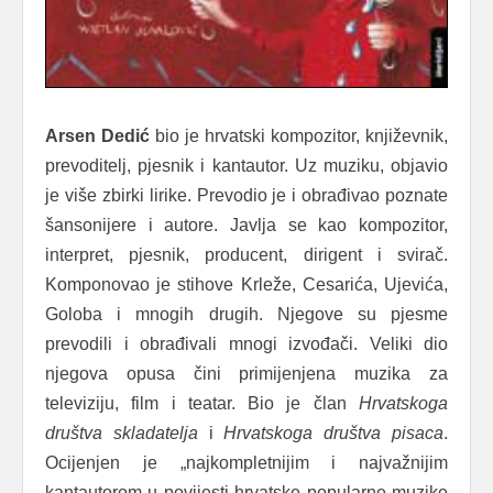
Arsen Dedić
bio je hrvatski kompozitor, književnik,
prevoditelj, pjesnik i kantautor. Uz muziku, objavio
je više zbirki lirike. Prevodio je i obrađivao poznate
šansonijere i autore. Javlja se kao kompozitor,
interpret, pjesnik, producent, dirigent i svirač.
Komponovao je stihove Krleže, Cesarića, Ujevića,
Goloba i mnogih drugih. Njegove su pjesme
prevodili i obrađivali mnogi izvođači. Veliki dio
njegova opusa čini primijenjena muzika za
televiziju, film i teatar. Bio je član
Hrvatskoga
društva skladatelja
i
Hrvatskoga društva pisaca
.
Ocijenjen je „najkompletnijim i najvažnijim
kantautorom u povijesti hrvatske popularne muzike