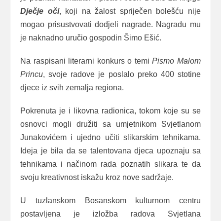
Dječje
oči
, koji na žalost spriječen bolešću nije
mogao prisustvovati dodjeli nagrade. Nagradu mu
je naknadno uručio gospodin Šimo Ešić.
Na raspisani literarni konkurs o temi
Pismo
Malom
Princu
, svoje radove je poslalo preko 400 stotine
djece iz svih zemalja regiona.
Pokrenuta je i likovna radionica, tokom koje su se
osnovci mogli družiti sa umjetnikom Svjetlanom
Junakovićem i ujedno učiti slikarskim tehnikama.
Ideja je bila da se talentovana djeca upoznaju sa
tehnikama i načinom rada poznatih slikara te da
svoju kreativnost iskažu kroz nove sadržaje.
U tuzlanskom Bosanskom kulturnom centru
postavljena je izložba radova Svjetlana