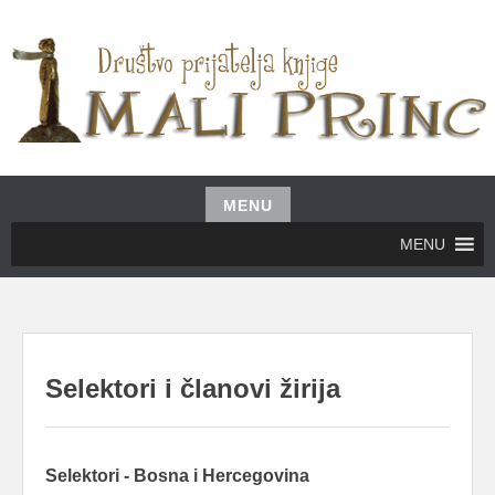
Skip
to
content
UDRUŽENJE GRAĐANA MALI PRINC
MALI PRINC
MENU
Skip
MENU
to
content
Selektori i članovi žirija
Selektori - Bosna i Hercegovina