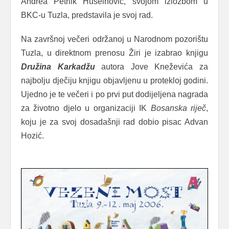
Andrea Petrlik Huseinović, svojom izložbom u
BKC-u Tuzla, predstavila je svoj rad.
Na završnoj večeri održanoj u Narodnom pozorištu
Tuzla, u direktnom prenosu Žiri je izabrao knjigu
Družina
Karkadžu
autora Jove Kneževića za
najbolju dječiju knjigu objavljenu u protekloj godini.
Ujedno je te večeri i po prvi put dodijeljena nagrada
za životno djelo u organizaciji IK
Bosanska
riječ
,
koju je za svoj dosadašnji rad dobio pisac Advan
Hozić.