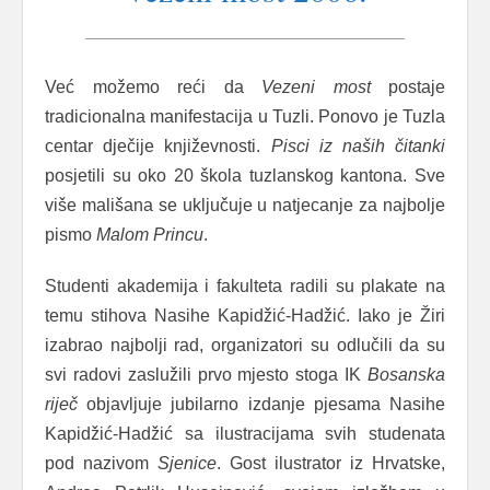
Već možemo reći da
Vezeni
most
postaje
tradicionalna manifestacija u Tuzli. Ponovo je Tuzla
centar dječije književnosti.
Pisci
iz
naših
čitanki
posjetili su oko 20 škola tuzlanskog kantona. Sve
više mališana se uključuje u natjecanje za najbolje
pismo
Malom
Princu
.
Studenti akademija i fakulteta radili su plakate na
temu stihova Nasihe Kapidžić-Hadžić. Iako je Žiri
izabrao najbolji rad, organizatori su odlučili da su
svi radovi zaslužili prvo mjesto stoga IK
Bosanska
riječ
objavljuje jubilarno izdanje pjesama Nasihe
Kapidžić-Hadžić sa ilustracijama svih studenata
pod nazivom
Sjenice
. Gost ilustrator iz Hrvatske,