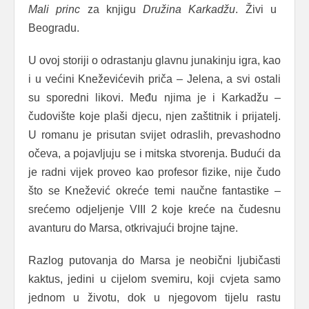
Mali princ
za knjigu
Družina Karkadžu
. Živi u
Beogradu.
U ovoj storiji o odrastanju glavnu junakinju igra, kao
i u većini Kneževićevih priča – Jelena, a svi ostali
su sporedni likovi. Među njima je i Karkadžu –
čudovište koje plaši djecu, njen zaštitnik i prijatelj.
U romanu je prisutan svijet odraslih, prevashodno
očeva, a pojavljuju se i mitska stvorenja. Budući da
je radni vijek proveo kao profesor fizike, nije čudo
što se Knežević okreće temi naučne fantastike –
srećemo odjeljenje VIII 2 koje kreće na čudesnu
avanturu do Marsa, otkrivajući brojne tajne.
Razlog putovanja do Marsa je neobični ljubičasti
kaktus, jedini u cijelom svemiru, koji cvjeta samo
jednom u životu, dok u njegovom tijelu rastu