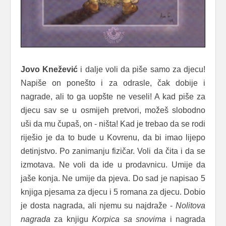
Jovo Knežević
i dalje voli da piše samo za djecu!
Napiše on ponešto i za odrasle, čak dobije i
nagrade, ali to ga uopšte ne veseli! A kad piše za
djecu sav se u osmijeh pretvori, možeš slobodno
uši da mu čupaš, on - ništa! Kad je trebao da se rodi
riješio je da to bude u Kovrenu, da bi imao lijepo
detinjstvo. Po zanimanju fizičar. Voli da čita i da se
izmotava. Ne voli da ide u prodavnicu. Umije da
jaše konja. Ne umije da pjeva. Do sad je napisao 5
knjiga pjesama za djecu i 5 romana za djecu. Dobio
je dosta nagrada, ali njemu su najdraže -
Nolitova
nagrada
za knjigu
Korpica sa snovima
i nagrada