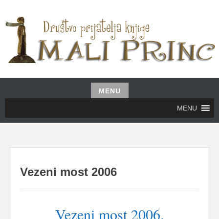
Skip
to
content
UDRUŽENJE GRAĐANA MALI PRINC
MALI PRINC
MENU
Skip
MENU
to
content
Vezeni most 2006
Vezeni most 2006.