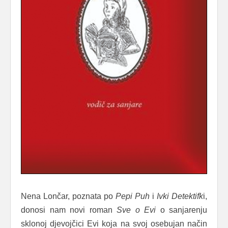
Nena Lončar, poznata po
Pepi Puh
i
Ivki Detektifk
i,
donosi nam novi roman
Sve o Evi
o sanjarenju
sklonoj djevojčici Evi koja na svoj osebujan način