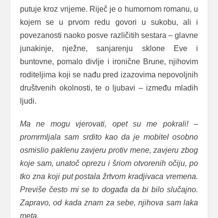
putuje kroz vrijeme. Riječ je o humornom romanu, u
kojem se u prvom redu govori u sukobu, ali i
povezanosti naoko posve različitih sestara – glavne
junakinje, nježne, sanjarenju sklone Eve i
buntovne, pomalo divlje i ironične Brune, njihovim
roditeljima koji se nađu pred izazovima nepovoljnih
društvenih okolnosti, te o ljubavi – između mladih
ljudi.
Ma ne mogu vjerovati, opet su me pokrali! –
promrmljala sam srdito kao da je mobitel osobno
osmislio paklenu zavjeru protiv mene, zavjeru zbog
koje sam, unatoč oprezu i šriom otvorenih očiju, po
tko zna koji put postala žrtvom kradjivaca vremena.
Previše često mi se to događa da bi bilo slučajno.
Zapravo, od kada znam za sebe, njihova sam laka
meta.