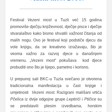
Festival
Vezeni most
u Tuzli već 15 godina
promoviše dječiju književnost, dječije pisce i dječije
stvaralaštvo kako bismo shvatili važnost čitanja od
malih nogu. Ovo je festival koji podstiče djecu da
vole knjigu, da se kreativno izražavaju, što je
veoma važno za razvoj djece u današnjem
vremenu. „Vezeni most“ pokušava kod djece
probuditi ono što je lijepo, pametno i korisno.
U prepunoj sali BKC-u Tuzla svečano je otvorena
tradicionalna manifestacija u čast knjige i
umjetnosti
Vezeni most
. Razigrani mališani vrtića
Pčelica
iz dvije odgojne grupe
Leptirići
i
Ptičice
su
se predstavili plesim izvedbama, horskim