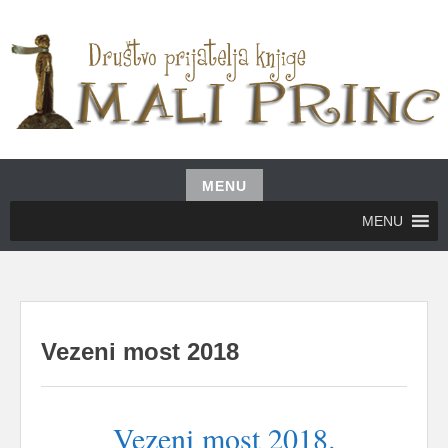
Skip
to
content
UDRUŽENJE GRAĐANA MALI PRINC
MALI PRINC
MENU
Skip
MENU
to
content
Vezeni most 2018
Vezeni most 2018.