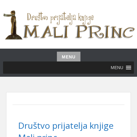
Skip
to
content
UDRUŽENJE GRAĐANA MALI PRINC
MALI PRINC
MENU
Skip
MENU
to
content
Društvo prijatelja knjige