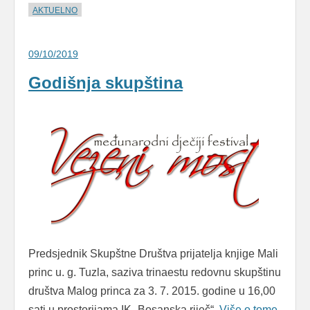
AKTUELNO
09/10/2019
Godišnja skupština
Predsjednik Skupštne Društva prijatelja knjige Mali
princ u. g. Tuzla, saziva trinaestu redovnu skupštinu
društva Malog princa za 3. 7. 2015. godine u 16,00
sati u prostorijama IK „Bosanska riječ“,
Više o tome