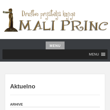
Skip
to
content
UDRUŽENJE GRAĐANA MALI PRINC
MALI PRINC
MENU
Skip
MENU
to
content
Aktuelno
ARHIVE