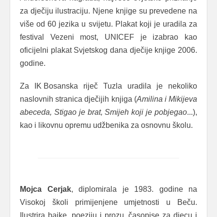
za dječiju ilustraciju. Njene knjige su prevedene na
više od 60 jezika u svijetu. Plakat koji je uradila za
festival Vezeni most, UNICEF je izabrao kao
oficijelni plakat Svjetskog dana dječije knjige 2006.
godine.
Za IK Bosanska riječ Tuzla uradila je nekoliko
naslovnih stranica dječijih knjiga (
Amilina i Mikijeva
abeceda, Stigao je brat, Smijeh koji je pobjegao
...),
kao i likovnu opremu udžbenika za osnovnu školu.
Mojca Cerjak
, diplomirala je 1983. godine na
Visokoj školi primijenjene umjetnosti u Beču.
Ilustrira bajke, poeziju i prozu, časopise za djecu i