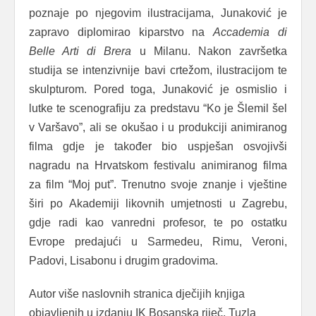
poznaje po njegovim ilustracijama, Junaković je
zapravo diplomirao kiparstvo na
Accademia di
Belle Arti di Brera
u Milanu. Nakon završetka
studija se intenzivnije bavi crtežom, ilustracijom te
skulpturom. Pored toga, Junaković je osmislio i
lutke te scenografiju za predstavu “Ko je Šlemil šel
v Varšavo”, ali se okušao i u produkciji animiranog
filma gdje je također bio uspješan osvojivši
nagradu na Hrvatskom festivalu animiranog filma
za film “Moj put”. Trenutno svoje znanje i vještine
širi po Akademiji likovnih umjetnosti u Zagrebu,
gdje radi kao vanredni profesor, te po ostatku
Evrope predajući u Sarmedeu, Rimu, Veroni,
Padovi, Lisabonu i drugim gradovima.
Autor više naslovnih stranica dječijih knjiga
objavljenih u izdanju IK Bosanska riječ, Tuzla