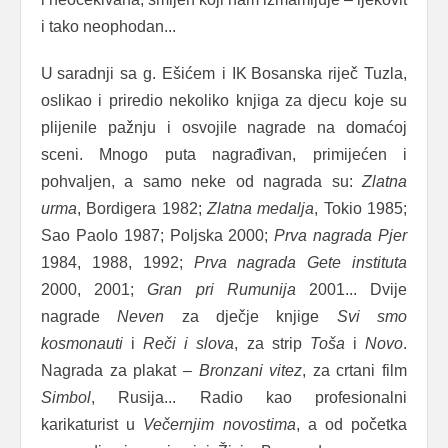
i tako neophodan...
U saradnji sa g. Ešićem i IK Bosanska riječ Tuzla,
oslikao i priredio nekoliko knjiga za djecu koje su
plijenile pažnju i osvojile nagrade na domaćoj
sceni. Mnogo puta nagrađivan, primijećen i
pohvaljen, a samo neke od nagrada su:
Zlatna
urma
, Bordigera 1982;
Zlatna medalja
, Tokio 1985;
Sao Paolo 1987; Poljska 2000;
Prva nagrada Pjer
1984, 1988, 1992;
Prva nagrada Gete instituta
2000, 2001;
Gran pri Rumunija
2001... Dvije
nagrade
Neven
za dječje knjige
Svi smo
kosmonauti
i
Reči i slova
, za strip
Toša
i
Novo
.
Nagrada za plakat –
Bronzani vitez
, za crtani film
Simbol
, Rusija... Radio kao profesionalni
karikaturist u
Večernjim novostima
, a od početka