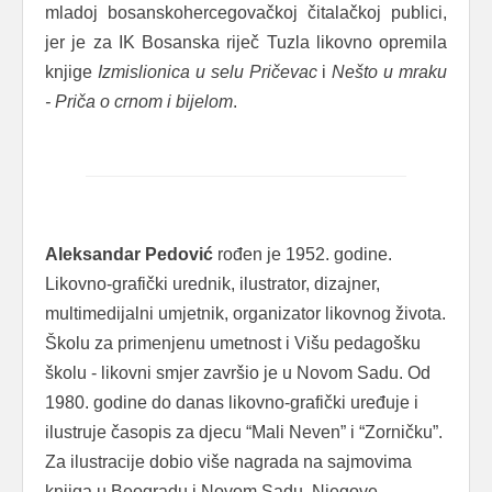
mladoj bosanskohercegovačkoj čitalačkoj publici,
jer je za IK Bosanska riječ Tuzla likovno opremila
knjige
Izmislionica u selu Pričevac
i
Nešto u mraku
- Priča o crnom i bijelom
.
Aleksandar Pedović
rođen je 1952. godine.
Likovno-grafički urednik, ilustrator, dizajner,
multimedijalni umjetnik, organizator likovnog života.
Školu za primenjenu umetnost i Višu pedagošku
školu - likovni smjer završio je u Novom Sadu. Od
1980. godine do danas likovno-grafički uređuje i
ilustruje časopis za djecu “Mali Neven” i “Zorničku”.
Za ilustracije dobio više nagrada na sajmovima
knjiga u Beogradu i Novom Sadu. Njegove