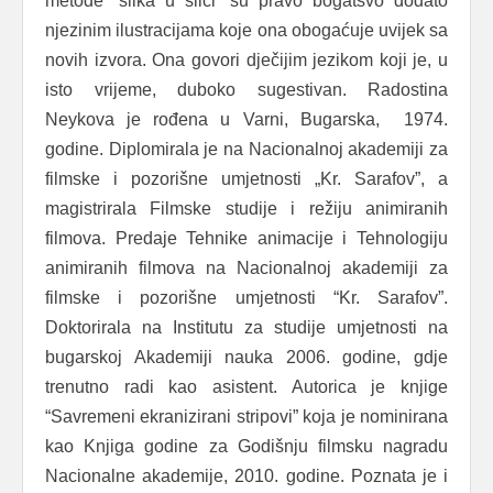
metode “slika u slici” su pravo bogatsvo dodato
njezinim ilustracijama koje ona obogaćuje uvijek sa
novih izvora. Ona govori dječijim jezikom koji je, u
isto vrijeme, duboko sugestivan. Radostina
Neykova je rođena u Varni, Bugarska, 1974.
godine. Diplomirala je na Nacionalnoj akademiji za
filmske i pozorišne umjetnosti „Kr. Sarafov”, a
magistrirala Filmske studije i režiju animiranih
filmova. Predaje Tehnike animacije i Tehnologiju
animiranih filmova na Nacionalnoj akademiji za
filmske i pozorišne umjetnosti “Kr. Sarafov”.
Doktorirala na Institutu za studije umjetnosti na
bugarskoj Akademiji nauka 2006. godine, gdje
trenutno radi kao asistent. Autorica je knjige
“Savremeni ekranizirani stripovi” koja je nominirana
kao Knjiga godine za Godišnju filmsku nagradu
Nacionalne akademije, 2010. godine. Poznata je i