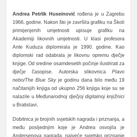
Andrea Petrlik Huseinović
rođena je u Zagrebu
1966. godine. Nakon što je završila grafiku na Školi
primijenjenih umjetnosti upisuje grafiku na
Akademiji likovnih umjetnosti. U klasi profesora
Ante Kuduza diplomirala je 1990. godine. Kao
diplomski rad odabrala je likovnu opremu dječje
knjige. Od sredine osamdesetih počinje ilustrirati za
dječje časopise. Autorska slikovnica
Plavo
nebo/The Blue Sky
je godinu dana bilo među 19
načitanijih knjiga od ukupno 256 knjiga koje su se
nalazile u
Međunarodnoj dječjoj digitalnoj knjižnici
u Bratislavi.
Dobitnica je brojnih svjetskih nagrada i priznanja, a
među posljednjim koje je Andrea osvojila je
Andersenova nagrada, najveće svjetsko priznanje