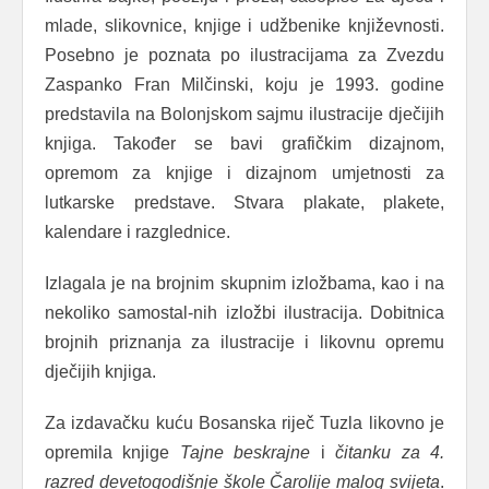
mlade, slikovnice, knjige i udžbenike književnosti.
Posebno je poznata po ilustracijama za Zvezdu
Zaspanko Fran Milčinski, koju je 1993. godine
predstavila na Bolonjskom sajmu ilustracije dječijih
knjiga. Također se bavi grafičkim dizajnom,
opremom za knjige i dizajnom umjetnosti za
lutkarske predstave. Stvara plakate, plakete,
kalendare i razglednice.
Izlagala je na brojnim skupnim izložbama, kao i na
nekoliko samostal-nih izložbi ilustracija. Dobitnica
brojnih priznanja za ilustracije i likovnu opremu
dječijih knjiga.
Za izdavačku kuću Bosanska riječ Tuzla likovno je
opremila knjige
Tajne beskrajne
i
čitanku za 4.
razred devetogodišnje škole Čarolije malog svijeta
.