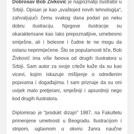
Dobrosav Bob Živković
je najpoznatiji ilustrator u
Srbiji. Opisan je kao „svaštojed novih tehnologija“,
zahvaljujući čemu svakog dana podari po neku
dobru ilustraciju. Njegove ilustracije su
okarakterisane kao lako prepoznatljive, urnebesno
smiješne, ali i bolesne i čudne te ne mogu da
ostanu neprimijećene. Što se popularnosti tiče, Bob
Živković ima više fanova od drugih ilustratora u
Srbiji. Sam autor za svoje crteže kaže da su kao
vicevi, kojim iskazuje mišljenje o određenim
pojavama i događajima. I sam priznaje da su oni
uvijek malo pretjerani, smješniji i apsurdniji nego
kod drugih ilustratora.
Diplomirao je “produkt dizajn” 1987. na Fakultetu
primenjene umetnosti u Beogradu. Ilustracijom i
stripom, uglavnom u okviru žanra naučne