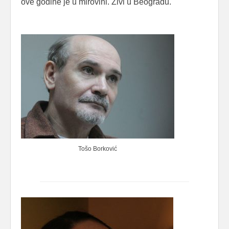
ove godine je u mirovini. Živi u Beogradu.
Tošo Borković