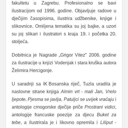
fakultetu u Zagrebu. Profesionalno se bavi
ilustracijom od 1996. godine. Objavljuje radove u
dječijim časopisima, ilustrira udžbenike, knjige i
slikovnice. Omiljena tematika su joj bajke, a uzori
su joj slikari i ilustratori s kraja 19. i početka 20.
stoljeća.
Dobitnica je Nagrade „Grigor Vitez” 2006. godine
za ilustracije u knjizi Vodenjak i stara kruška autora
Želimira Hercigonje.
U saradnji sa IK Bosanska riječ, Tuzla uradila je
naslovne strane knjiga
Almin vrt - mali Jan, Vrelo
ljepote, Pjesma se javlja, Patuljci se uvijek vraćaju
i
antologije crnogorske dječije priče
Prostrani vidici
,
antologije francuske poezije za djecu
Buket za
tebe
, a ilustrirala je i likovno opremila i
Liliput
-