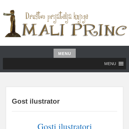
Skip
to
content
UDRUŽENJE GRAĐANA MALI PRINC
MALI PRINC
MENU
Skip
MENU
to
content
Gost ilustrator
Gosti ilustratori