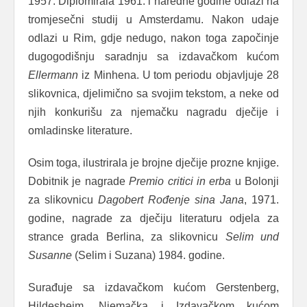
1957. Diplomirala 1961. i naredne godine odlazi na
tromjesečni studij u Amsterdamu. Nakon udaje
odlazi u Rim, gdje nedugo, nakon toga započinje
dugogodišnju saradnju sa izdavačkom kućom
Ellermann
iz Minhena. U tom periodu objavljuje 28
slikovnica, djelimično sa svojim tekstom, a neke od
njih konkurišu za njemačku nagradu dječije i
omladinske literature.
Osim toga, ilustrirala je brojne dječije prozne knjige.
Dobitnik je nagrade
Premio critici in erba
u Bolonji
za slikovnicu
Dagobert Rođenje sina Jana
, 1971.
godine, nagrade za dječiju literaturu odjela za
strance grada Berlina, za slikovnicu
Selim und
Susanne
(Selim i Suzana) 1984. godine.
Surađuje sa izdavačkom kućom Gerstenberg,
Hildesheim, Njemačka i Izdavačkom kućom