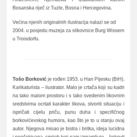
Bosanska riječ iz Tuzle, Bosna i Hercegovina.
Većina njenih originalnih ilustracija nalazi se od
2004. u posjedu muzeja za slikovnice Burg Wissem
u Troisdorfu.
Tošo Borković
je rođen 1953. u Han Pijesku (BiH).
Karikaturista – ilustrator. Malo je crtača koji su kadri
na tako malom prostoru i s tako svedenim likovnim
sredstvima ocrtati karakter likova, stvoriti situaciju i
ispričati cijelu priču, punu duha i specifičnog
borkovićevskog humora, kao što je to u stanju ovaj
autor. Njegova misao je bistra i britka, ideja lucidna
i neočekivana, smijeh koji nam izmamljuje – ljekovit