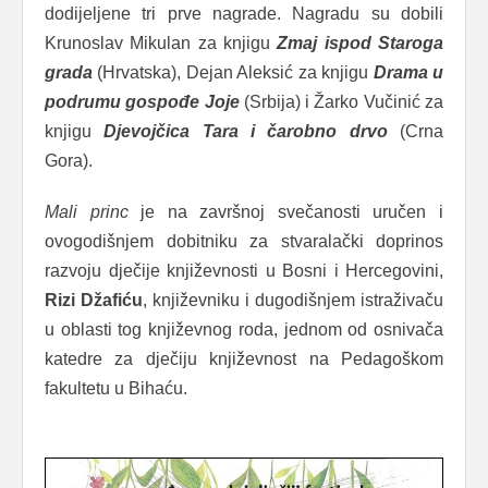
dodijeljene tri prve nagrade. Nagradu su dobili
Krunoslav Mikulan za knjigu
Zmaj ispod Staroga
grada
(Hrvatska), Dejan Aleksić za knjigu
Drama u
podrumu gospođe Joje
(Srbija) i Žarko Vučinić za
knjigu
Djevojčica Tara i čarobno drvo
(Crna
Gora).
Mali princ
je na završnoj svečanosti uručen i
ovogodišnjem dobitniku za stvaralački doprinos
razvoju dječije književnosti u Bosni i Hercegovini,
Rizi Džafiću
, književniku i dugodišnjem istraživaču
u oblasti tog književnog roda, jednom od osnivača
katedre za dječiju književnost na Pedagoškom
fakultetu u Bihaću.