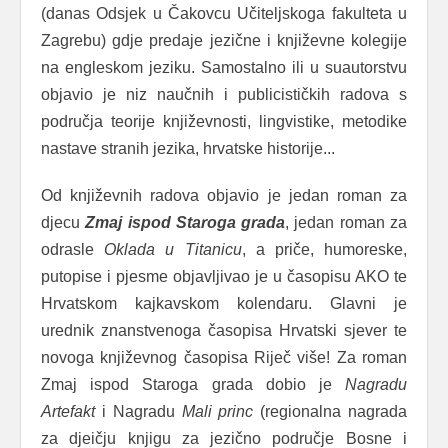
(danas Odsjek u Čakovcu Učiteljskoga fakulteta u
Zagrebu) gdje predaje jezične i književne kolegije
na engleskom jeziku. Samostalno ili u suautorstvu
objavio je niz naučnih i publicističkih radova s
područja teorije književnosti, lingvistike, metodike
nastave stranih jezika, hrvatske historije...
Od književnih radova objavio je jedan roman za
djecu
Zmaj ispod Staroga grada
, jedan roman za
odrasle
Oklada u Titanicu
, a priče, humoreske,
putopise i pjesme objavljivao je u časopisu AKO te
Hrvatskom kajkavskom kolendaru. Glavni je
urednik znanstvenoga časopisa Hrvatski sjever te
novoga književnog časopisa Riječ više! Za roman
Zmaj ispod Staroga grada dobio je
Nagradu
Artefakt
i Nagradu
Mali princ
(regionalna nagrada
za djeičju knjigu za jezično područje Bosne i