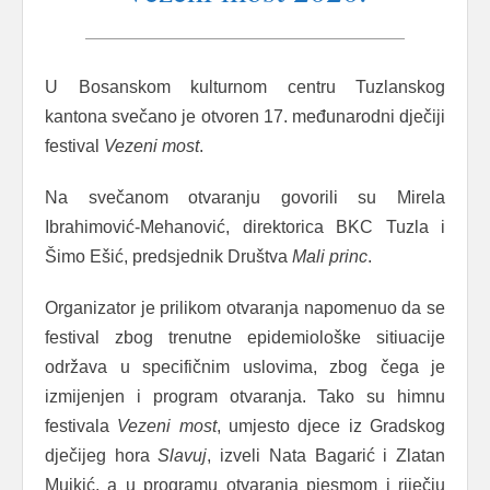
U Bosanskom kulturnom centru Tuzlanskog
kantona svečano je otvoren 17. međunarodni dječiji
festival
Vezeni most
.
Na svečanom otvaranju govorili su Mirela
Ibrahimović-Mehanović, direktorica BKC Tuzla i
Šimo Ešić, predsjednik Društva
Mali princ
.
Organizator je prilikom otvaranja napomenuo da se
festival zbog trenutne epidemiološke sitiuacije
održava u specifičnim uslovima, zbog čega je
izmijenjen i program otvaranja. Tako su himnu
festivala
Vezeni most
, umjesto djece iz Gradskog
dječijeg hora
Slavuj
, izveli Nata Bagarić i Zlatan
Mujkić, a u programu otvaranja pjesmom i riječju