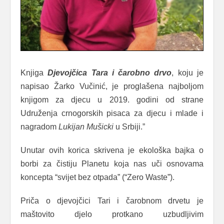
Knjiga
Djevojčica Tara i čarobno drvo
, koju je
napisao Žarko Vučinić, je proglašena najboljom
knjigom za djecu u 2019. godini od strane
Udruženja crnogorskih pisaca za djecu i mlade i
nagradom
Lukijan Mušicki
u Srbiji.”
Unutar ovih korica skrivena je ekološka bajka o
borbi za čistiju Planetu koja nas uči osnovama
koncepta “svijet bez otpada” (“Zero Waste”).
Priča o djevojčici Tari i čarobnom drvetu je
maštovito djelo protkano uzbudljivim