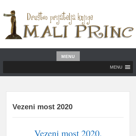
Skip
to
content
UDRUŽENJE GRAĐANA MALI PRINC
MALI PRINC
MENU
Skip
MENU
to
content
Vezeni most 2020
Vezeni most 2020.