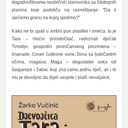
dogodovštinama neobičnih stanovnika sa Stobojnih
planina koje podstiču na razmišljanje: “Da li
sječemo granu na kojoj sjedimo?”
Kako ne bi upali u ambis pun plastike i smeća, tu je
Tara – moćni prirodočitač, radoznali dječak
Timotije, gospodin proročanskog prezimena –
Imanade, čuvari čudesne vune, žena sa ljubičastim
očima, magarac Maga – degustator soka od
šargarepe i žabac koji zna samo jednu riječ, ali i to
mu je dovoljno da dijeli savjete i plaši nevaljalce.