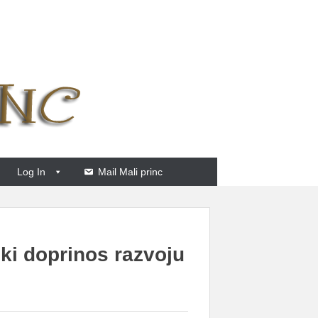
Log In
Mail Mali princ
čki doprinos razvoju