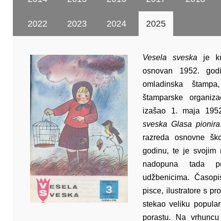
2022
2023
2024
2025
Vesela sveska
je kul
osnovan 1952. godi
omladinska štampa,
štamparske organiza
izašao 1. maja 19
sveska Glasa pionira
razreda osnovne ško
godinu, te je svojim
nadopuna tada po
udžbenicima. Časopis
pisce, ilustratore s pr
stekao veliku popular
porastu. Na vrhuncu