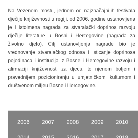
Na Vezenom mostu, jednom od najznačajnijih festivala
dječije književnosti u regiji, od 2006. godine ustanovljena
je i istoimena nagrada za stvaralački doprinos razvoju
dječije literature u Bosni i Hercegovine (nagrada za
životno djelo). Cilj ustanovljenja nagrade bio je
vrednovanje stvaralačkog odnosa i isticanje doprinosa
pojedinaca i institucija iz Bosne i Hercegovine razvoju i
afirmaciji književnosti za djecu, te njenom boljem i
pravednijem pozicioniranju u umjetničkom, kulturnom i
društvenom miljeu Bosne i Hercegovine.
2006
2007
2008
2009
2010
2014
2015
2016
2017
2018