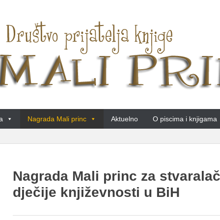
a
Nagrada Mali princ
Aktuelno
O piscima i knjigama
Nagrada Mali princ za stvarala
dječije književnosti u BiH