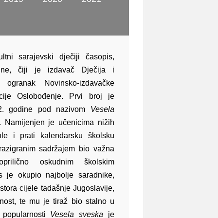
tni sarajevski dječiji časopis,
ne, čiji je izdavač Dječija i
 ogranak Novinsko-izdavačke
cije Oslobođenje. Prvi broj je
52. godine pod nazivom
Vesela
. Namijenjen je učenicima nižih
le i prati kalendarsku školsku
 razigranim sadržajem bio važna
prilično oskudnim školskim
 je okupio najbolje saradnike,
ostora cijele tadašnje Jugoslavije,
nost, te mu je tiraž bio stalno u
 popularnosti
Vesela sveska
je