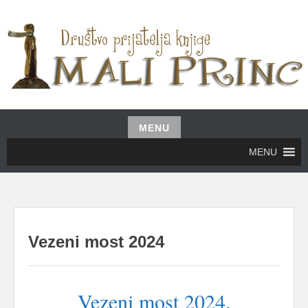
Skip
to
content
UDRUŽENJE GRAĐANA MALI PRINC
MALI PRINC
MENU
Skip
MENU
to
content
Vezeni most 2024
Vezeni most 2024.