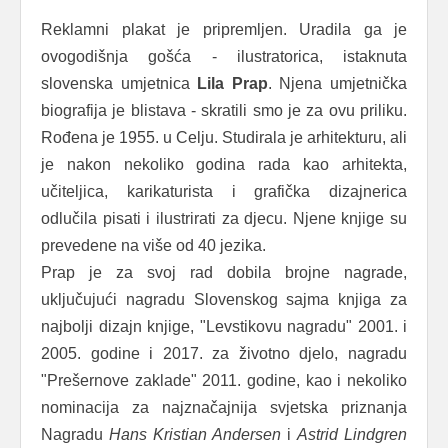
Reklamni plakat je pripremljen. Uradila ga je
ovogodišnja gošća - ilustratorica, istaknuta
slovenska umjetnica
Lila Prap
. Njena umjetnička
biografija je blistava - skratili smo je za ovu priliku.
Rođena je 1955. u Celju. Studirala je arhitekturu, ali
je nakon nekoliko godina rada kao arhitekta,
učiteljica, karikaturista i grafička dizajnerica
odlučila pisati i ilustrirati za djecu. Njene knjige su
prevedene na više od 40 jezika.
Prap je za svoj rad dobila brojne nagrade,
uključujući nagradu Slovenskog sajma knjiga za
najbolji dizajn knjige, "Levstikovu nagradu" 2001. i
2005. godine i 2017. za životno djelo, nagradu
"Prešernove zaklade" 2011. godine, kao i nekoliko
nominacija za najznačajnija svjetska priznanja
Nagradu
Hans Kristian Andersen
i
Astrid Lindgren