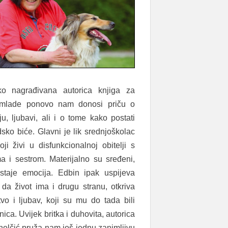
uko nagrađivana autorica knjiga za
 mlade ponovo nam donosi priču o
ju, ljubavi, ali i o tome kako postati
dsko biće. Glavni je lik srednjoškolac
oji živi u disfunkcionalnoj obitelji s
ima i sestrom. Materijalno su sređeni,
staje emocija. Edbin ipak uspijeva
 da život ima i drugu stranu, otkriva
stvo i ljubav, koji su mu do tada bili
ca. Uvijek britka i duhovita, autorica
elčić pruža nam još jednu zanimljivu