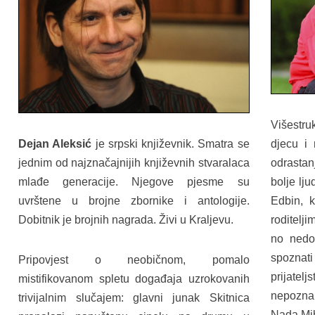
Višestr
Dejan Aleksić
je srpski književnik. Smatra se
djecu i
jednim od najznačajnijih književnih stvaralaca
odrastan
mlađe generacije. Njegove pjesme su
bolje lju
uvrštene u brojne zbornike i antologije.
Edbin, k
Dobitnik je brojnih nagrada. Živi u Kraljevu.
roditelj
no nedo
spoznati
Pripovjest o neobičnom, pomalo
prijatelj
mistifikovanom spletu događaja uzrokovanih
nepoznani
trivijalnim slučajem: glavni junak Skitnica
Nada Mih