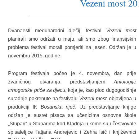
Vezeni most 20
Dvanaesti međunarodni dječiji festival
Vezeni most
planirali smo održati u maju, ali smo zbog finansijskih
problema festival morali pomjeriti na jesen. Održan je u
novembru 2015. godine.
Program festivala počeo je 4. novembra, dan prije
zvaničnog otvaranja, predstavljanjem
Antologije
crnogorske
priče
za
djecu
, koja je, kao plod dugogodišnje
suradnje pokrenute na festivalu
Vezeni
most
, objavljena u
produkciji IK
Bosanska riječ
. Uz predstavljanje knjige
održan je susret pisaca sa učenicima osnovne škole
„Stupari“ u Stuparima kod Kladnja u kome su učestvovale
spisateljice Tatjana Andrejević i Zehra Isić i književnici