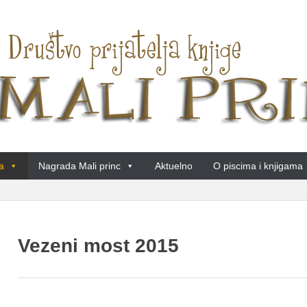
a
Nagrada Mali princ
Aktuelno
O piscima i knjigama
Vezeni most 2015