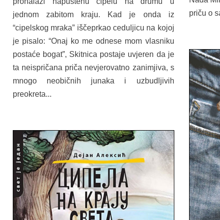
pronalazi napuštenu cipelu na drumu u
priču o s
jednom zabitom kraju. Kad je onda iz
“cipelskog mraka” iščeprkao ceduljicu na kojoj
je pisalo: “Onaj ko me odnese mom vlasniku
postaće bogat”, Skitnica postaje uvjeren da je
ta neispričana priča nevjerovatno zanimjiva, s
mnogo neobičnih junaka i uzbudljivih
preokreta...