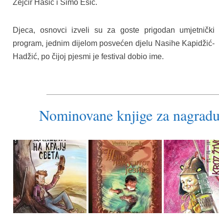
Zejćir Hasić i Šimo Ešić.
Djeca, osnovci izveli su za goste prigodan umjetnički
program, jednim dijelom posvećen djelu Nasihe Kapidžić-
Hadžić, po čijoj pjesmi je festival dobio ime.
Nominovane knjige za nagradu