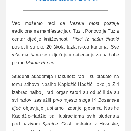
Već možemo reći da
Vezeni
most
postaje
tradicionalna manifestacija u Tuzli. Ponovo je Tuzla
centar dječije književnosti.
Pisci
iz
naših
čitanki
posjetili su oko 20 škola tuzlanskog kantona. Sve
više mališana se uključuje u natjecanje za najbolje
pismo
Malom
Princu
.
Studenti akademija i fakulteta radili su plakate na
temu stihova Nasihe Kapidžić-Hadžić. Iako je Žiri
izabrao najbolji rad, organizatori su odlučili da su
svi radovi zaslužili prvo mjesto stoga IK
Bosanska
riječ
objavljuje jubilarno izdanje pjesama Nasihe
Kapidžić-Hadžić sa ilustracijama svih studenata
pod nazivom
Sjenice
. Gost ilustrator iz Hrvatske,