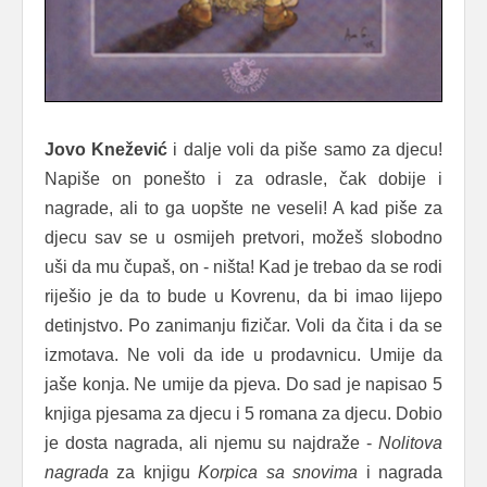
Jovo Knežević
i dalje voli da piše samo za djecu!
Napiše on ponešto i za odrasle, čak dobije i
nagrade, ali to ga uopšte ne veseli! A kad piše za
djecu sav se u osmijeh pretvori, možeš slobodno
uši da mu čupaš, on - ništa! Kad je trebao da se rodi
riješio je da to bude u Kovrenu, da bi imao lijepo
detinjstvo. Po zanimanju fizičar. Voli da čita i da se
izmotava. Ne voli da ide u prodavnicu. Umije da
jaše konja. Ne umije da pjeva. Do sad je napisao 5
knjiga pjesama za djecu i 5 romana za djecu. Dobio
je dosta nagrada, ali njemu su najdraže -
Nolitova
nagrada
za knjigu
Korpica sa snovima
i nagrada