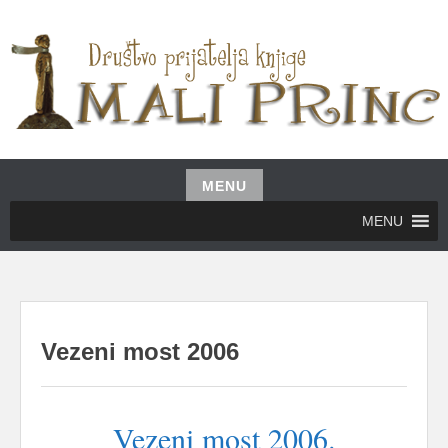
Skip
to
content
UDRUŽENJE GRAĐANA MALI PRINC
MALI PRINC
MENU
Skip
MENU
to
content
Vezeni most 2006
Vezeni most 2006.