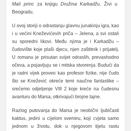
Mali princ
za knjigu
Družina Karkadžu
. Živi u
Beogradu.
U ovoj storiji o odrastanju glavnu junakinju igra, kao
i u većini Kneževićevih priča – Jelena, a svi ostali
su sporedni likovi. Među njima je i Karkadžu –
čudovište koje plaši djecu, njen zaštitnik i prijatelj.
U romanu je prisutan svijet odraslih, prevashodno
očeva, a pojavljuju se i mitska stvorenja. Budući da
je radni vijek proveo kao profesor fizike, nije čudo
što se Knežević okreće temi naučne fantastike –
srećemo odjeljenje VIII 2 koje kreće na čudesnu
avanturu do Marsa, otkrivajući brojne tajne.
Razlog putovanja do Marsa je neobični ljubičasti
kaktus, jedini u cijelom svemiru, koji cvjeta samo
jednom u životu, dok u njegovom tijelu rastu