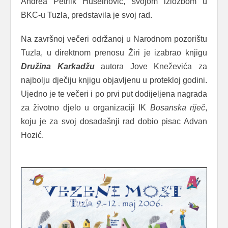
Andrea Petrlik Huseinović, svojom izložbom u
BKC-u Tuzla, predstavila je svoj rad.
Na završnoj večeri održanoj u Narodnom pozorištu
Tuzla, u direktnom prenosu Žiri je izabrao knjigu
Družina
Karkadžu
autora Jove Kneževića za
najbolju dječiju knjigu objavljenu u protekloj godini.
Ujedno je te večeri i po prvi put dodijeljena nagrada
za životno djelo u organizaciji IK
Bosanska
riječ
,
koju je za svoj dosadašnji rad dobio pisac Advan
Hozić.