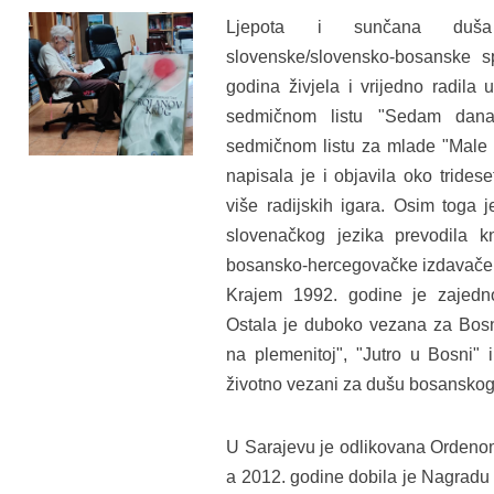
Ljepota i sunčana duša
slovenske/slovensko-bosanske spi
godina živjela i vrijedno radila
sedmičnom listu "Sedam dana"
sedmičnom listu za mlade "Male n
napisala je i objavila oko trides
više radijskih igara. Osim toga 
slovenačkog jezika prevodila kn
bosansko-hercegovačke izdavače, r
Krajem 1992. godine je zajedn
Ostala je duboko vezana za Bosnu
na plemenitoj", "Jutro u Bosni" i
životno vezani za dušu bosanskog
U Sarajevu je odlikovana Ordenom
a 2012. godine dobila je Nagradu 