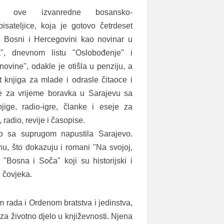
 ove izvanredne bosansko-
sateljice, koja je gotovo četrdeset
 u Bosni i Hercegovini kao novinar u
, dnevnom listu "Oslobođenje" i
ovine", odakle je otišla u penziju, a
et knjiga za mlade i odrasle čitaoce i
je za vrijeme boravka u Sarajevu sa
jige, radio-igre, članke i eseje za
adio, revije i časopise.
o sa suprugom napustila Sarajevo.
, što dokazuju i romani "Na svojoj,
 "Bosna i Soča" koji su historijski i
 čovjeka.
 rada i Ordenom bratstva i jedinstva,
za životno djelo u književnosti. Njena