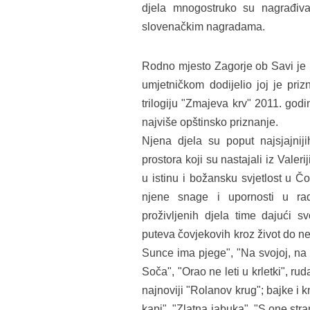
djela mnogostruko su nagrađiva
slovenačkim nagradama.
Rodno mjesto Zagorje ob Savi je 
umjetničkom dodijelio joj je pri
trilogiju "Zmajeva krv" 2011. god
najviše opštinsko priznanje.
Njena djela su poput najsjajniji
prostora koji su nastajali iz Valeri
u istinu i božansku svjetlost u Č
njene snage i upornosti u rad
proživljenih djela time dajući s
puteva čovjekovih kroz život do ne
Sunce ima pjege", "Na svojoj, na 
Soča", "Orao ne leti u krletki", rud
najnoviji "Rolanov krug"; bajke i 
kapi", "Zlatna jabuka", "S one str