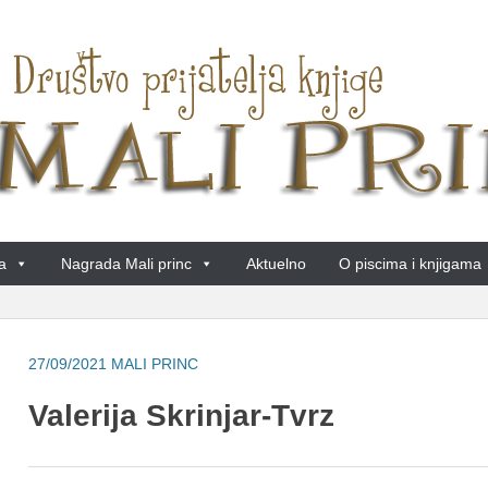
a
Nagrada Mali princ
Aktuelno
O piscima i knjigama
27/09/2021
MALI PRINC
Valerija Skrinjar-Tvrz