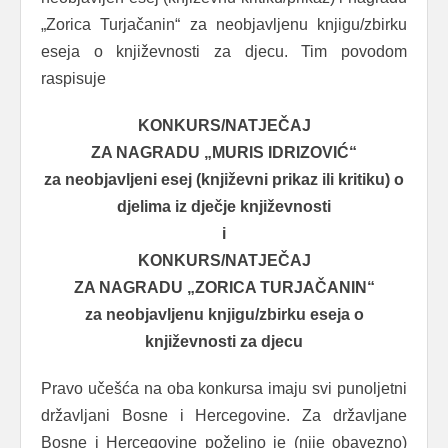
„Zorica Turjačanin“ za neobjavljenu knjigu/zbirku
eseja o književnosti za djecu. Tim povodom
raspisuje
KONKURS/NATJEČAJ
ZA NAGRADU „MURIS IDRIZOVIĆ“
za neobjavljeni esej (književni prikaz ili kritiku) o
djelima iz dječje književnosti
i
KONKURS/NATJEČAJ
ZA NAGRADU „ZORICA TURJAČANIN“
za neobjavljenu knjigu/zbirku eseja o
književnosti za djecu
Pravo učešća na oba konkursa imaju svi punoljetni
državljani Bosne i Hercegovine. Za državljane
Bosne i Hercegovine poželjno je (nije obavezno)