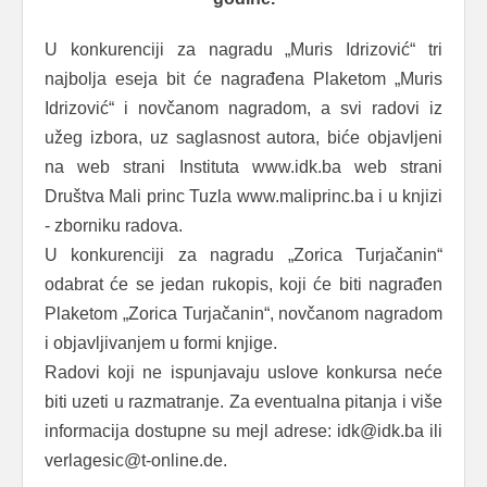
U konkurenciji za nagradu „Muris Idrizović“ tri
najbolja eseja bit će nagrađena Plaketom „Muris
Idrizović“ i novčanom nagradom, a svi radovi iz
užeg izbora, uz saglasnost autora, biće objavljeni
na web strani Instituta www.idk.ba web strani
Društva Mali princ Tuzla www.maliprinc.ba i u knjizi
- zborniku radova.
U konkurenciji za nagradu „Zorica Turjačanin“
odabrat će se jedan rukopis, koji će biti nagrađen
Plaketom „Zorica Turjačanin“, novčanom nagradom
i objavljivanjem u formi knjige.
Radovi koji ne ispunjavaju uslove konkursa neće
biti uzeti u razmatranje. Za eventualna pitanja i više
informacija dostupne su mejl adrese: idk@idk.ba ili
verlagesic@t-online.de.