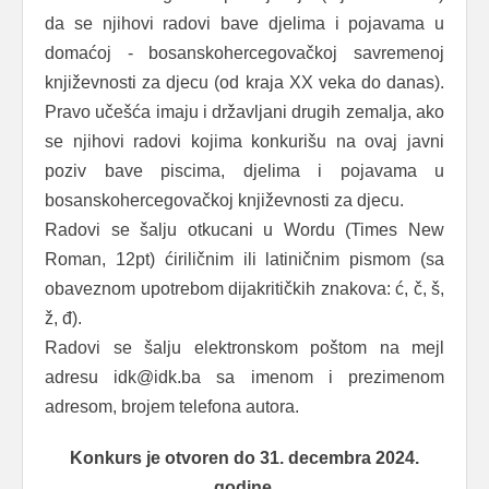
da se njihovi radovi bave djelima i pojavama u
domaćoj - bosanskohercegovačkoj savremenoj
književnosti za djecu (od kraja XX veka do danas).
Pravo učešća imaju i državljani drugih zemalja, ako
se njihovi radovi kojima konkurišu na ovaj javni
poziv bave piscima, djelima i pojavama u
bosanskohercegovačkoj književnosti za djecu.
Radovi se šalju otkucani u Wordu (Times New
Roman, 12pt) ćiriličnim ili latiničnim pismom (sa
obaveznom upotrebom dijakritičkih znakova: ć, č, š,
ž, đ).
Radovi se šalju elektronskom poštom na mejl
adresu idk@idk.ba sa imenom i prezimenom
adresom, brojem telefona autora.
Konkurs je otvoren do 31. decembra 2024.
godine.