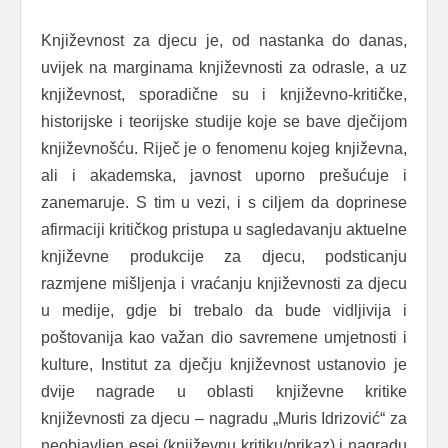
Književnost za djecu je, od nastanka do danas,
uvijek na marginama književnosti za odrasle, a uz
književnost, sporadične su i književno-kritičke,
historijske i teorijske studije koje se bave dječijom
književnošću. Riječ je o fenomenu kojeg književna,
ali i akademska, javnost uporno prešućuje i
zanemaruje. S tim u vezi, i s ciljem da doprinese
afirmaciji kritičkog pristupa u sagledavanju aktuelne
književne produkcije za djecu, podsticanju
razmjene mišljenja i vraćanju književnosti za djecu
u medije, gdje bi trebalo da bude vidljivija i
poštovanija kao važan dio savremene umjetnosti i
kulture, Institut za dječju književnost ustanovio je
dvije nagrade u oblasti književne kritike
književnosti za djecu – nagradu „Muris Idrizović“ za
neobjavljen esej (književnu kritiku/prikaz) i nagradu