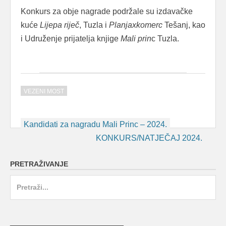
Konkurs za obje nagrade podržale su izdavačke
kuće
Lijepa riječ
, Tuzla i
Planjaxkomerc
Tešanj, kao
i Udruženje prijatelja knjige
Mali prin
c Tuzla.
VEZENI MOST
Post
Kandidati za nagradu Mali Princ – 2024.
navigation
KONKURS/NATJEČAJ 2024.
PRETRAŽIVANJE
Search
for:
_________________________