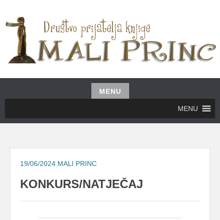
Skip
to
content
UDRUŽENJE GRAĐANA MALI PRINC
MALI PRINC
MENU
Skip
MENU
to
content
19/06/2024
MALI PRINC
KONKURS/NATJEČAJ