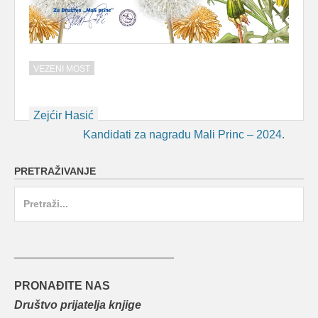
VEZENI MOST
Post
Zejćir Hasić
navigation
Kandidati za nagradu Mali Princ – 2024.
PRETRAŽIVANJE
Search
for:
_________________________
PRONAĐITE NAS
Društvo prijatelja knjige