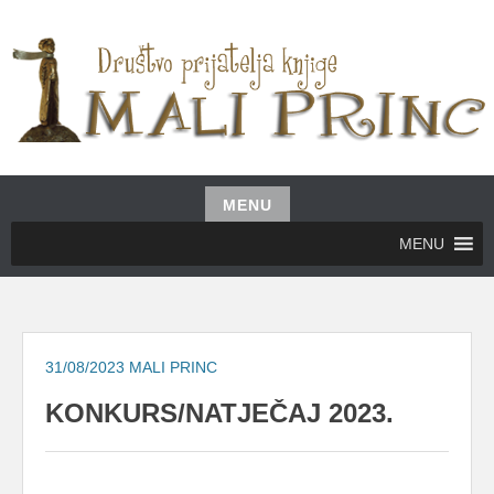
Skip
to
content
UDRUŽENJE GRAĐANA MALI PRINC
MALI PRINC
MENU
Skip
MENU
to
content
31/08/2023
MALI PRINC
KONKURS/NATJEČAJ 2023.