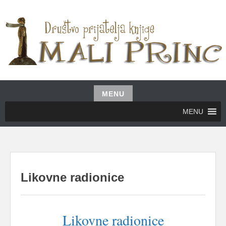
Skip
to
content
UDRUŽENJE GRAĐANA MALI PRINC
MALI PRINC
MENU
Skip
MENU
to
content
Likovne radionice
Likovne radionice