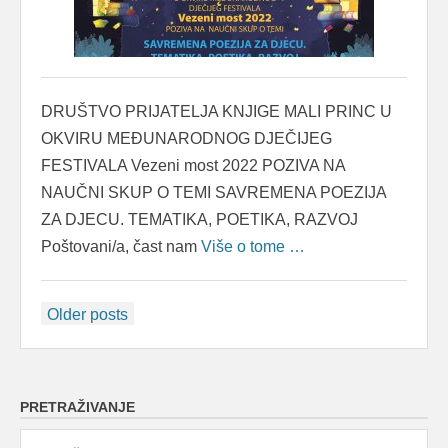
DRUŠTVO PRIJATELJA KNJIGE MALI PRINC U
OKVIRU MEĐUNARODNOG DJEČIJEG
FESTIVALA Vezeni most 2022 POZIVA NA
NAUČNI SKUP O TEMI SAVREMENA POEZIJA
ZA DJECU. TEMATIKA, POETIKA, RAZVOJ
Poštovani/a, čast nam
Više o tome …
Posts
Older posts
navigation
PRETRAŽIVANJE
Search