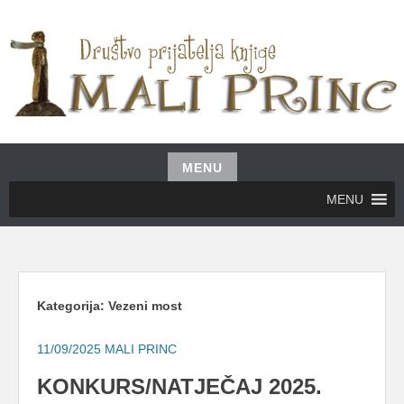
Skip
to
content
UDRUŽENJE GRAĐANA MALI PRINC
MALI PRINC
MENU
Skip
MENU
to
content
Kategorija:
Vezeni most
11/09/2025
MALI PRINC
KONKURS/NATJEČAJ 2025.