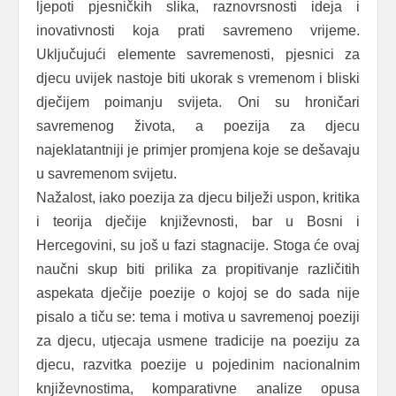
ljepoti pjesničkih slika, raznovrsnosti ideja i
inovativnosti koja prati savremeno vrijeme.
Uključujući elemente savremenosti, pjesnici za
djecu uvijek nastoje biti ukorak s vremenom i bliski
dječijem poimanju svijeta. Oni su hroničari
savremenog života, a poezija za djecu
najeklatantniji je primjer promjena koje se dešavaju
u savremenom svijetu.
Nažalost, iako poezija za djecu bilježi uspon, kritika
i teorija dječije književnosti, bar u Bosni i
Hercegovini, su još u fazi stagnacije. Stoga će ovaj
naučni skup biti prilika za propitivanje različitih
aspekata dječije poezije o kojoj se do sada nije
pisalo a tiču se: tema i motiva u savremenoj poeziji
za djecu, utjecaja usmene tradicije na poeziju za
djecu, razvitka poezije u pojedinim nacionalnim
književnostima, komparativne analize opusa