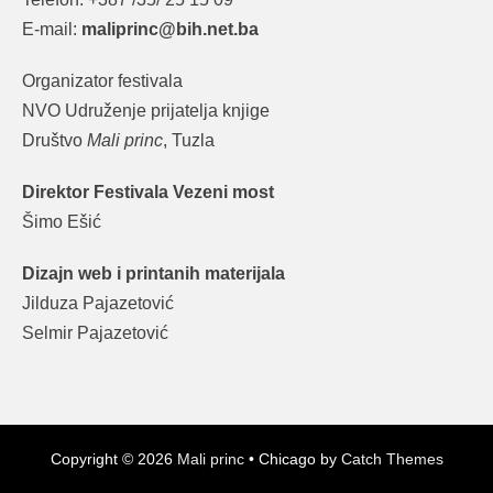
E-mail:
maliprinc@bih.net.ba
Organizator festivala
NVO Udruženje prijatelja knjige
Društvo
Mali princ
, Tuzla
Direktor Festivala Vezeni most
Šimo Ešić
Dizajn web i printanih materijala
Jilduza Pajazetović
Selmir Pajazetović
Copyright © 2026
Mali princ
•
Chicago by
Catch Themes