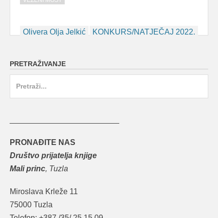
VEZENI MOST
Post
Olivera Olja Jelkić
KONKURS/NATJEČAJ 2022.
navigation
PRETRAŽIVANJE
Search
for:
_________________________
PRONAĐITE NAS
Društvo prijatelja knjige
Mali princ
, Tuzla
Miroslava Krleže 11
75000 Tuzla
Telefon: +387 /35/ 25 15 09