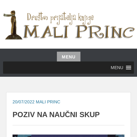
Skip
to
content
UDRUŽENJE GRAĐANA MALI PRINC
MALI PRINC
MENU
Skip
MENU
to
content
20/07/2022
MALI PRINC
POZIV NA NAUČNI SKUP