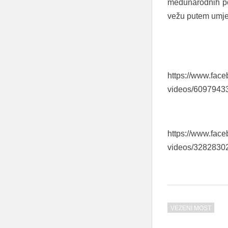
međunarodnih pov
vežu putem umjetn
https://www.fa
videos/6097943
https://www.fa
videos/3282830
VEZENI MOST