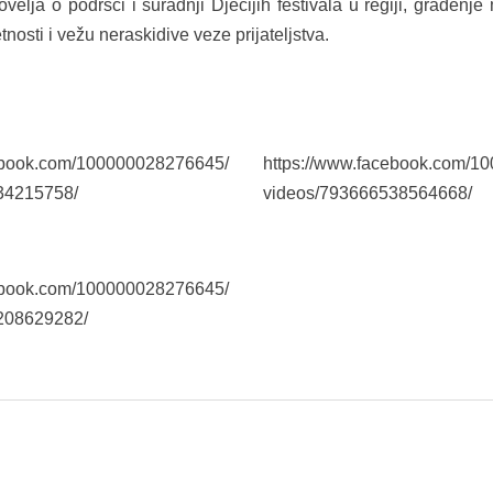
elja o podršci i suradnji Dječijih festivala u regiji, građenje
osti i vežu neraskidive veze prijateljstva.
cebook.com/100000028276645/
https://www.facebook.com/1
34215758/
videos/793666538564668/
cebook.com/100000028276645/
208629282/