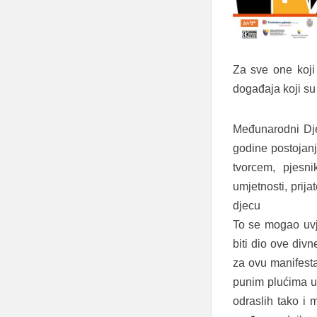
Za sve one koji
događaja koji su 
Međunarodni Dje
godine postojanj
tvorcem, pjesn
umjetnosti, prij
djecu
To se mogao uvjer
biti dio ove divn
za ovu manifesta
punim plućima up
odraslih tako i 