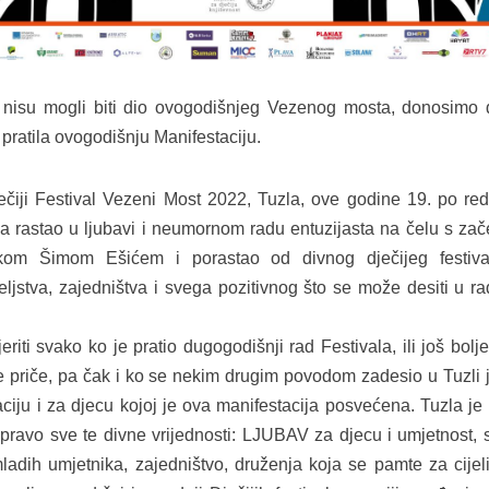
 nisu mogli biti dio ovogodišnjeg Vezenog mosta, donosimo 
pratila ovogodišnju Manifestaciju.
čiji Festival Vezeni Most 2022, Tuzla, ove godine 19. po red
a rastao u ljubavi i neumornom radu entuzijasta na čelu s zač
ikom Šimom Ešićem i porastao od divnog dječijeg festiv
ateljstva, zajedništva i svega pozitivnog što se može desiti u r
iti svako ko je pratio dugogodišnji rad Festivala, ili još bolje
e priče, pa čak i ko se nekim drugim povodom zadesio u Tuzli je
ciju i za djecu kojoj je ova manifestacija posvećena. Tuzla je
ravo sve te divne vrijednosti: LJUBAV za djecu i umjetnost, 
mladih umjetnika, zajedništvo, druženja koja se pamte za cijeli