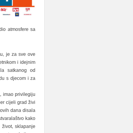
dio atmosfere sa
u, je za sve ove
etnikom i idejnim
ala satkanog od
adu s djecom i za
, imao privilegiju
r cijeli grad živi
 ovih dana disala
stvaralaštvo kako
 život, sklapanje