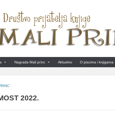
a
Nagrada Mali princ
Aktuelno
O piscima i knjigama
PRINC
MOST 2022.