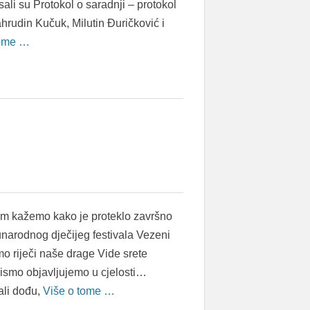
ali su Protokol o saradnji – protokol
ahrudin Kučuk, Milutin Đuričković i
tome …
m kažemo kako je proteklo završno
narodnog dječijeg festivala Vezeni
o riječi naše drage Vide srete
 pismo objavljujemo u cjelosti…
li dođu,
Više o tome …