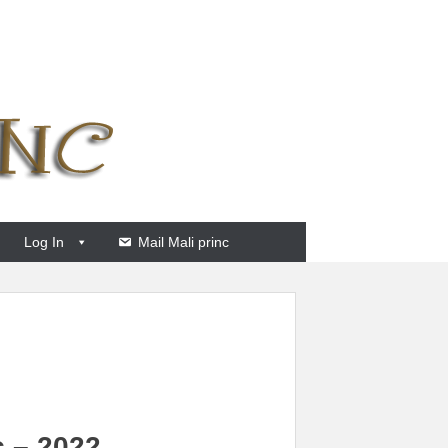
Log In
Mail Mali princ
c – 2022.