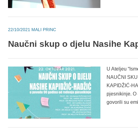
22/10/2021
MALI PRINC
Naučni skup o djelu Nasihe Ka
U Ateljeu “Ism
NAUČNI SKU
KAPIDŽIĆ-HAD
pjesnikinje. O
govorili su em