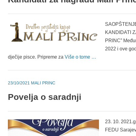
SAOPŠTENJE
KANDIDATI 
PRINC” Međuna
2022 i ove god
dječije pisce. Pripreme za
Više o tome …
23/10/2021
MALI PRINC
Povelja o saradnji
23. 10. 2021.g.
FEDU Sarajevo 