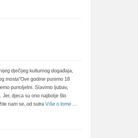
ijeg dječijeg kulturnog događaja,
og mosta”Ove godine punimo 18
emo punoljetni. Slavimo ljubav,
 Jer, djeca su ono najbolje što
žite nam se, od sutra
Više o tome …