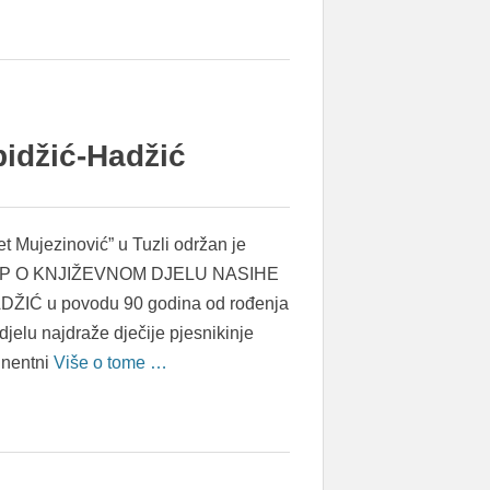
pidžić-Hadžić
et Mujezinović” u Tuzli održan je
P O KNJIŽEVNOM DJELU NASIHE
ŽIĆ u povodu 90 godina od rođenja
 djelu najdraže dječije pjesnikinje
inentni
Više o tome …