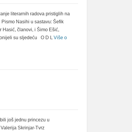
vanje literarnih radova pristiglih na
 Pismo Nasihi u sastavu: Šefik
r Hasić, članovi, i Šimo Ešić,
donijeli su sljedeću O D L
Više o
ili još jednu princezu u
Valerija Skrinjar-Tvrz