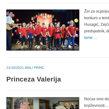
Žiri za ocjenji
konkurs o temi
Husagić, Zejći
predsjednik, 
tome …
21/10/2021
MALI PRINC
Princeza Valerija
Noćas smo dob
književnosti… 