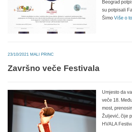
Beograd potpis
su potpisali F
Šimo
Više o 
23/10/2021
MALI PRINC
Završno veče Festivala
Umjesto da va
veče 18. Među
most, prenosim
Žuljević, čije
HVALA Festiva