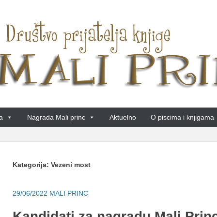
a
Nagrada Mali princ
Aktuelno
O piscima i knjigama
Kategorija:
Vezeni most
29/06/2022
MALI PRINC
Kandidati za nagradu Mali Prin