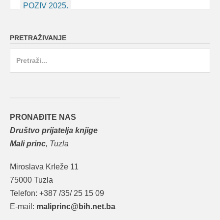
Post
POZIV 2025.
navigation
PRETRAŽIVANJE
Search
for:
_________________________
PRONAĐITE NAS
Društvo prijatelja knjige
Mali princ
, Tuzla
Miroslava Krleže 11
75000 Tuzla
Telefon: +387 /35/ 25 15 09
E-mail:
maliprinc@bih.net.ba