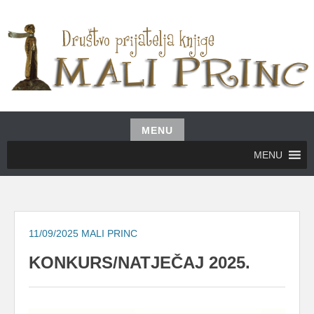
Skip
to
content
UDRUŽENJE GRAĐANA MALI PRINC
MALI PRINC
MENU
Skip
MENU
to
content
11/09/2025
MALI PRINC
KONKURS/NATJEČAJ 2025.