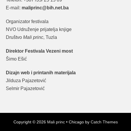
E-mail:
maliprinc@bih.net.ba
Organizator festivala
NVO Udruženje prijatelja knjige
Društvo
Mali princ
, Tuzla
Direktor Festivala Vezeni most
Šimo Ešić
Dizajn web i printanih materijala
Jilduza Pajazetović
Selmir Pajazetović
Copyright © 2026
Mali princ
•
Chicago by
Catch Themes