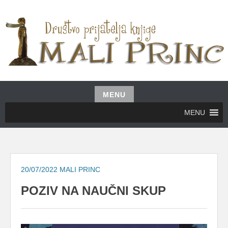
Skip
to
content
UDRUŽENJE GRAĐANA MALI PRINC
MALI PRINC
MENU
Skip
MENU
to
content
20/07/2022
MALI PRINC
POZIV NA NAUČNI SKUP