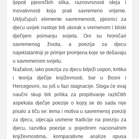
ljepoti pjesničkih slika, raznovrsnosti ideja i
inovativnosti koja prati savremeno vrijeme.
Uključujući elemente savremenosti, pjesnici za
djecu uvijek nastoje biti ukorak s vremenom i bliski
dječijem poimanju svijeta. Oni su hroničari
savremenog života, a poezija za djecu
najeklatantniji je primjer promjena koje se dešavaju
u savremenom svijetu.
Nažalost, iako poezija za djecu bilježi uspon, kritika
i teorija dječije književnosti, bar u Bosni i
Hercegovini, su još u fazi stagnacije. Stoga će ovaj
naučni skup biti prilika za propitivanje različitih
aspekata dječije poezije o kojoj se do sada nije
pisalo a tiču se: tema i motiva u savremenoj poeziji
za djecu, utjecaja usmene tradicije na poeziju za
djecu, razvitka poezije u pojedinim nacionalnim
književnostima, komparativne analize opusa