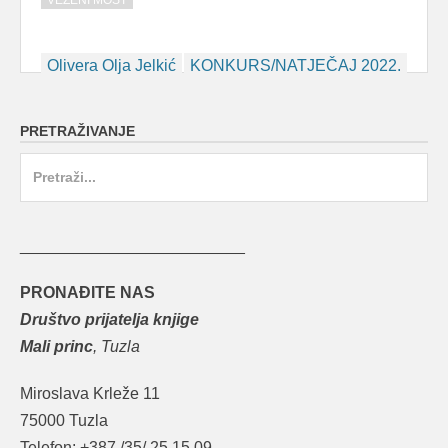
VEZENI MOST
Post
Olivera Olja Jelkić
KONKURS/NATJEČAJ 2022.
navigation
PRETRAŽIVANJE
Search
for:
_________________________
PRONAĐITE NAS
Društvo prijatelja knjige
Mali princ
, Tuzla
Miroslava Krleže 11
75000 Tuzla
Telefon: +387 /35/ 25 15 09